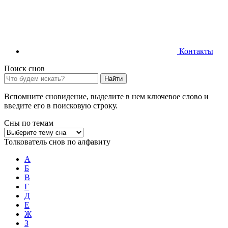
Контакты
Поиск снов
Найти
Вспомните сновидение, выделите в нем ключевое слово и
введите его в поисковую строку.
Сны по темам
Толкователь снов по алфавиту
А
Б
В
Г
Д
Е
Ж
З