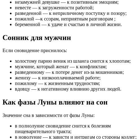
незамужней девушке — к позитивным эмоциям;
невесте — к загруженности работой;
разведенной — к неприличному поступку и позору;
пожилой —к ссорам, неприятным разговорам ;
беременной — к удаче и счастью в личной жизни.
Сонник для мужчин
Если сновидение приснилось:
холостому парню веник из шланга снится к хлопотам;
мужчине, который женат — к конфликтам;
разведенному — к потере денег из-за мошенников;
жениху — к низкооплачиваемой работе;
пожилому — к жизненным трудностям;
вдовцу — к негативному влиянию других людей.
Как фазы Луны влияют на сон
Значение сна в зависимости от фазы Луны:
в полнолуние сновидение снится к болезням
пищеварительного тракта;
в новолуние — к зависти и интригам со стороны коллег;