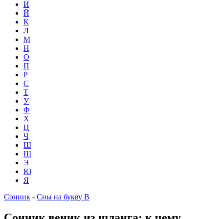
И
Й
К
Л
М
Н
О
П
Р
С
Т
У
Ф
Х
Ц
Ч
Ш
Щ
Э
Ю
Я
Сонник
-
Сны на букву В
Сонник веник из шланга: к чему