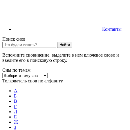
Контакты
Поиск снов
Найти
Вспомните сновидение, выделите в нем ключевое слово и
введите его в поисковую строку.
Сны по темам
Толкователь снов по алфавиту
А
Б
В
Г
Д
Е
Ж
З