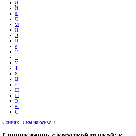
И
Й
К
Л
М
Н
О
П
Р
С
Т
У
Ф
Х
Ц
Ч
Ш
Щ
Э
Ю
Я
Сонник
-
Сны на букву В
Сонник веник с короткой ручкой: к