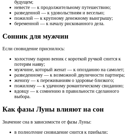
будущем;
невесте — к продолжительному путешествию;
разведенной — к удовольствиям и веселью;
пожилой — к крупному денежному выигрышу;
беременной — к началу рискованного дела.
Сонник для мужчин
Если сновидение приснилось:
холостому парню веник с короткой ручкой снится к
потерям наяву;
мужчине, который женат — к опозданию на самолет;
разведенному — к возможной двуличности партнера;
жениху — к переживаниям о здоровье близкого;
пожилому — к удачному романтическому свиданию;
вдовцу — к сомнению в правильности сделанного
выбора.
Как фазы Луны влияют на сон
Значение сна в зависимости от фазы Луны:
в полнолуние сновидение снится к прибыли;