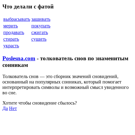
Что делали с фатой
выбрасывать
зашивать
мерить
покупать
продавать
сжигать
стирать
сушить
украсть
Poslesna.com
- толкователь снов по знаменитым
сонникам
Толкователь снов — это сборник значений сновидений,
основанный на популярных сонниках, который помогает
интерпретировать символы и возможный смысл увиденного
во сне.
Хотите чтобы сновидение сбылось?
Да
Нет