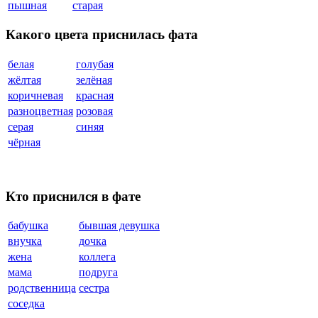
пышная
старая
Какого цвета приснилась фата
белая
голубая
жёлтая
зелёная
коричневая
красная
разноцветная
розовая
серая
синяя
чёрная
Кто приснился в фате
бабушка
бывшая девушка
внучка
дочка
жена
коллега
мама
подруга
родственница
сестра
соседка