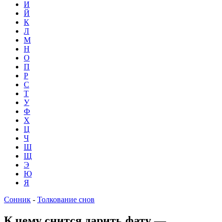
И
Й
К
Л
М
Н
О
П
Р
С
Т
У
Ф
Х
Ц
Ч
Ш
Щ
Э
Ю
Я
Сонник
-
Толкование снов
К чему снится дарить фату —