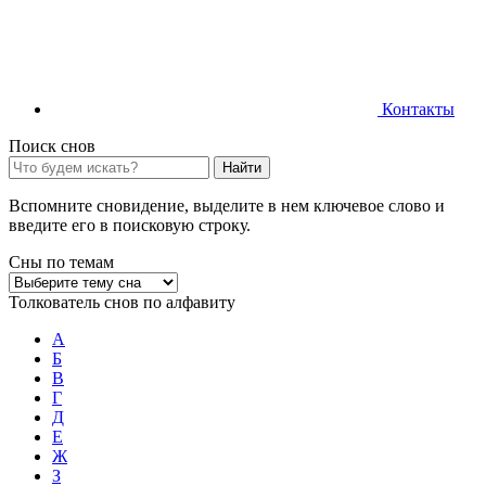
Контакты
Поиск снов
Найти
Вспомните сновидение, выделите в нем ключевое слово и
введите его в поисковую строку.
Сны по темам
Толкователь снов по алфавиту
А
Б
В
Г
Д
Е
Ж
З