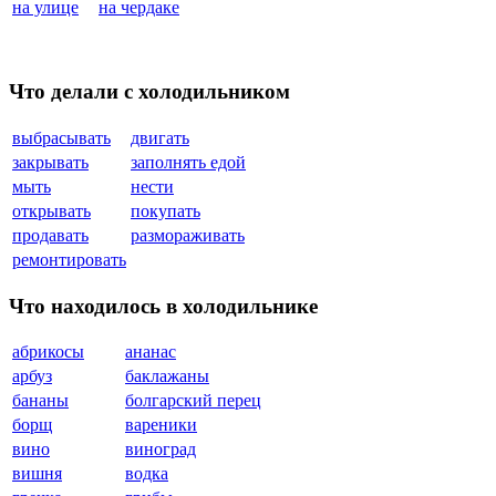
на улице
на чердаке
Что делали с холодильником
выбрасывать
двигать
закрывать
заполнять едой
мыть
нести
открывать
покупать
продавать
размораживать
ремонтировать
Что находилось в холодильнике
абрикосы
ананас
арбуз
баклажаны
бананы
болгарский перец
борщ
вареники
вино
виноград
вишня
водка