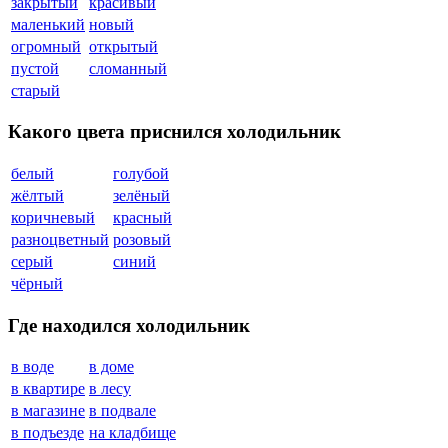
закрытый
красивый
маленький
новый
огромный
открытый
пустой
сломанный
старый
Какого цвета приснился холодильник
белый
голубой
жёлтый
зелёный
коричневый
красный
разноцветный
розовый
серый
синий
чёрный
Где находился холодильник
в воде
в доме
в квартире
в лесу
в магазине
в подвале
в подъезде
на кладбище