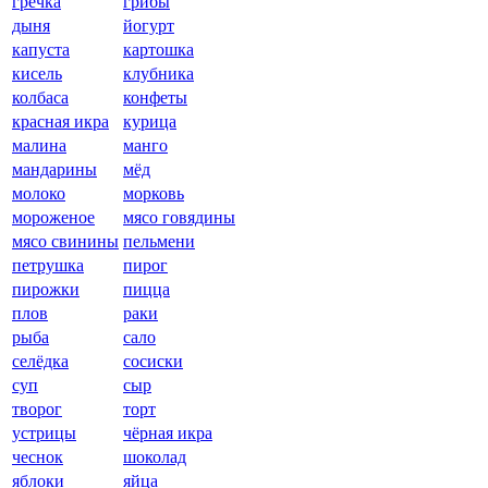
гречка
грибы
дыня
йогурт
капуста
картошка
кисель
клубника
колбаса
конфеты
красная икра
курица
малина
манго
мандарины
мёд
молоко
морковь
мороженое
мясо говядины
мясо свинины
пельмени
петрушка
пирог
пирожки
пицца
плов
раки
рыба
сало
селёдка
сосиски
суп
сыр
творог
торт
устрицы
чёрная икра
чеснок
шоколад
яблоки
яйца