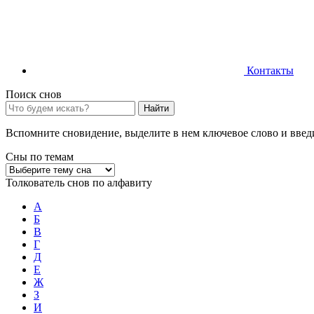
Контакты
Поиск снов
Найти
Вспомните сновидение, выделите в нем ключевое слово и введи
Сны по темам
Толкователь снов по алфавиту
А
Б
В
Г
Д
Е
Ж
З
И