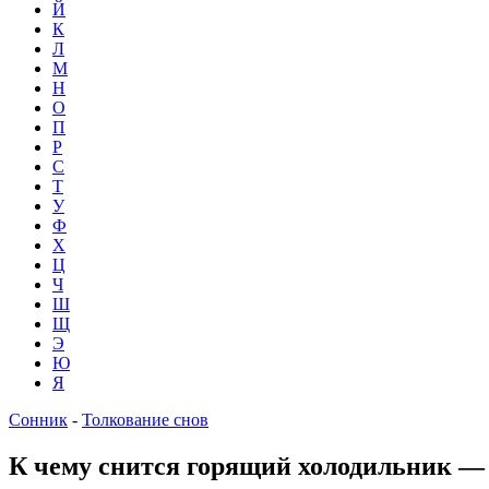
Й
К
Л
М
Н
О
П
Р
С
Т
У
Ф
Х
Ц
Ч
Ш
Щ
Э
Ю
Я
Сонник
-
Толкование снов
К чему снится горящий холодильник —