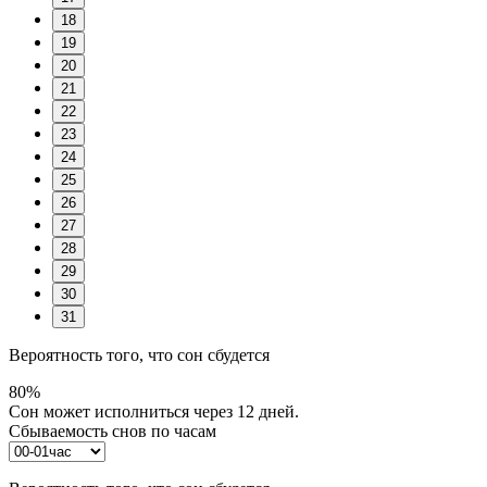
18
19
20
21
22
23
24
25
26
27
28
29
30
31
Вероятность того, что сон сбудется
80%
Сон может исполниться через 12 дней.
Сбываемость снов по часам