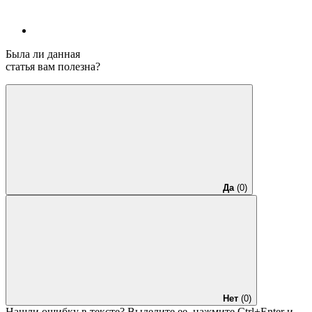
Была ли данная
статья вам полезна?
Да
(0)
Нет
(0)
Нашли ошибку в тексте? Выделите ее, нажмите
Ctrl+Enter
и