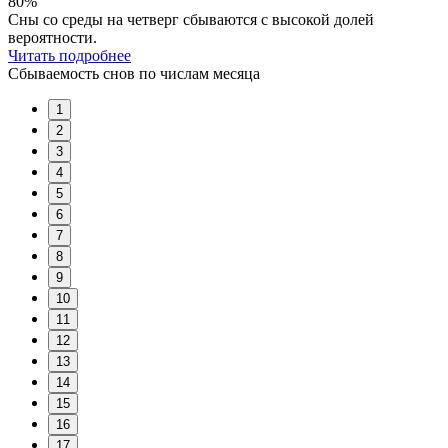
80%
Сны со среды на четверг сбываются с высокой долей
вероятности.
Читать подробнее
Сбываемость снов по числам месяца
1
2
3
4
5
6
7
8
9
10
11
12
13
14
15
16
17