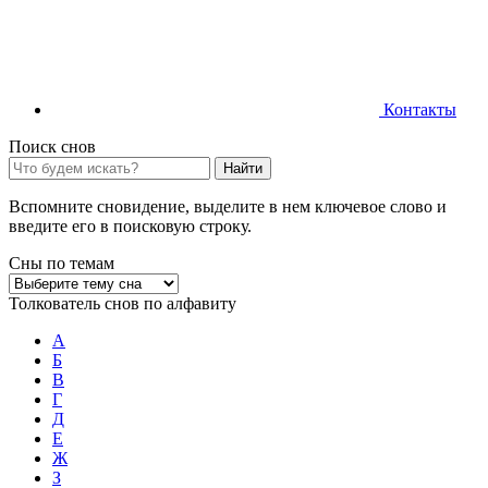
Контакты
Поиск снов
Найти
Вспомните сновидение, выделите в нем ключевое слово и
введите его в поисковую строку.
Сны по темам
Толкователь снов по алфавиту
А
Б
В
Г
Д
Е
Ж
З