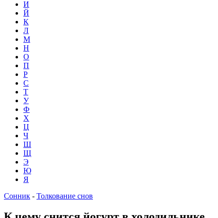
И
Й
К
Л
М
Н
О
П
Р
С
Т
У
Ф
Х
Ц
Ч
Ш
Щ
Э
Ю
Я
Сонник
-
Толкование снов
К чему снится йогурт в холодильнике