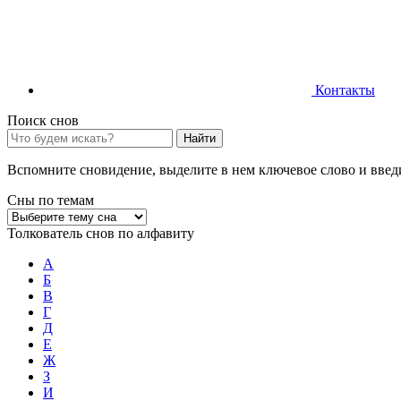
Контакты
Поиск снов
Найти
Вспомните сновидение, выделите в нем ключевое слово и введи
Сны по темам
Толкователь снов по алфавиту
А
Б
В
Г
Д
Е
Ж
З
И