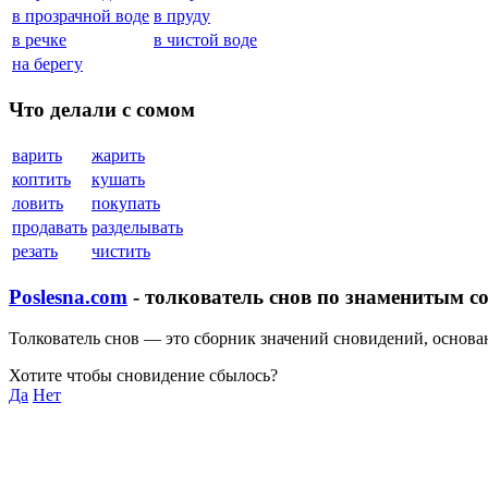
в прозрачной воде
в пруду
в речке
в чистой воде
на берегу
Что делали с сомом
варить
жарить
коптить
кушать
ловить
покупать
продавать
разделывать
резать
чистить
Poslesna.com
- толкователь снов по знаменитым с
Толкователь снов — это сборник значений сновидений, основ
Хотите чтобы сновидение сбылось?
Да
Нет