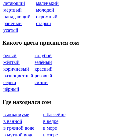
летающий
маленький
мёртвый
молодой
нападающий
огромный
раненый
старый
усатый
Какого цвета приснился сом
белый
голубой
жёлтый
зелёный
коричневый
красный
разноцветный
розовый
серый
синий
чёрный
Где находился сом
в аквариуме
в бассейне
в ванной
в ведре
в грязной воде
в море
в мутной воде
в озере