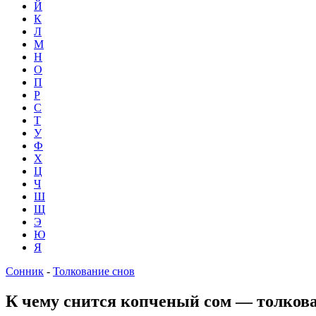
Й
К
Л
М
Н
О
П
Р
С
Т
У
Ф
Х
Ц
Ч
Ш
Щ
Э
Ю
Я
Сонник
-
Толкование снов
К чему снится копченый сом — толков