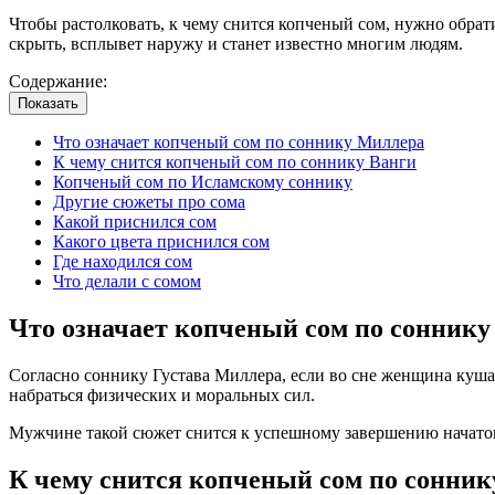
Чтобы растолковать, к чему снится копченый сом, нужно обрат
скрыть, всплывет наружу и станет известно многим людям.
Содержание:
Показать
Что означает копченый сом по соннику Миллера
К чему снится копченый сом по соннику Ванги
Копченый сом по Исламскому соннику
Другие сюжеты про сома
Какой приснился сом
Какого цвета приснился сом
Где находился сом
Что делали с сомом
Что означает копченый сом по сонник
Согласно соннику Густава Миллера, если во сне женщина кушал
набраться физических и моральных сил.
Мужчине такой сюжет снится к успешному завершению начатого 
К чему снится копченый сом по сонник