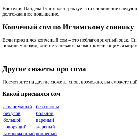
Вангелия Пaндева Гуштерова трактует это сновидение следующ
долгожданное повышение.
Копченый сом по Исламскому соннику
Если приснился копченый сом – это неблагоприятный знак. Сн
пожилым людям, они не успевают за быстроменяющимся миро
Другие сюжеты про сома
Посмотрите на другие сюжеты снов, возможно, вы сможете на
Какой приснился сом
аквариумный
без головы
без усов
больной
большой
вареный
говорящий
жареный
замороженный
копченый