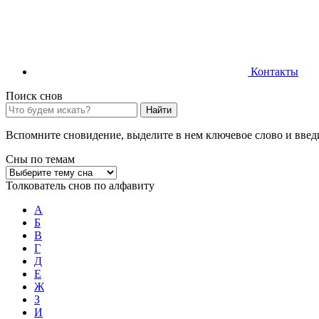
Контакты
Поиск снов
Найти
Вспомните сновидение, выделите в нем ключевое слово и введи
Сны по темам
Толкователь снов по алфавиту
А
Б
В
Г
Д
Е
Ж
З
И