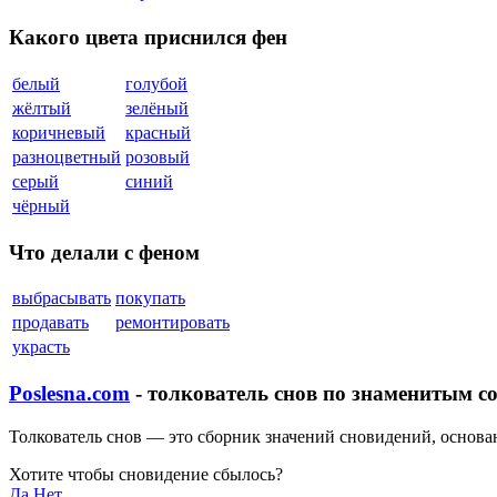
Какого цвета приснился фен
белый
голубой
жёлтый
зелёный
коричневый
красный
разноцветный
розовый
серый
синий
чёрный
Что делали с феном
выбрасывать
покупать
продавать
ремонтировать
украсть
Poslesna.com
- толкователь снов по знаменитым с
Толкователь снов — это сборник значений сновидений, основ
Хотите чтобы сновидение сбылось?
Да
Нет