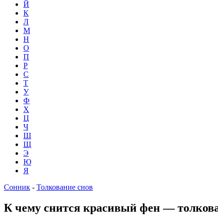
Й
К
Л
М
Н
О
П
Р
С
Т
У
Ф
Х
Ц
Ч
Ш
Щ
Э
Ю
Я
Сонник
-
Толкование снов
К чему снится красивый фен — толков