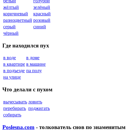
белый
голубой
жёлтый
зелёный
коричневый
красный
разноцветный
розовый
серый
синий
чёрный
Где находился пух
в воде
в доме
в квартире
в машине
в подъезде
па полу
на улице
Что делали с пухом
вычесывать
ловить
перебирать
поджигать
собирать
Poslesna.com
- толкователь снов по знаменитым