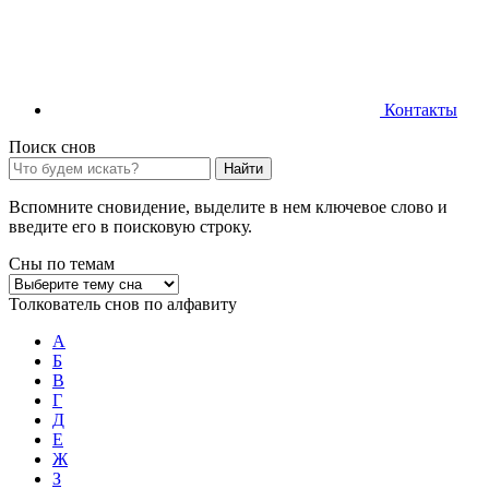
Контакты
Поиск снов
Найти
Вспомните сновидение, выделите в нем ключевое слово и
введите его в поисковую строку.
Сны по темам
Толкователь снов по алфавиту
А
Б
В
Г
Д
Е
Ж
З