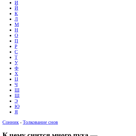
И
Й
К
Л
М
Н
О
П
Р
С
Т
У
Ф
Х
Ц
Ч
Ш
Щ
Э
Ю
Я
Сонник
-
Толкование снов
К чему снится много пуха —