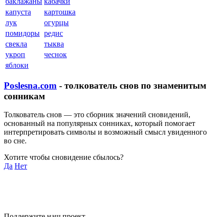
баклажаны
кабачки
капуста
картошка
лук
огурцы
помидоры
редис
свекла
тыква
укроп
чеснок
яблоки
Poslesna.com
- толкователь снов по знаменитым
сонникам
Толкователь снов — это сборник значений сновидений,
основанный на популярных сонниках, который помогает
интерпретировать символы и возможный смысл увиденного
во сне.
Хотите чтобы сновидение сбылось?
Да
Нет
Поддержите наш проект,