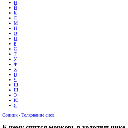
И
Й
К
Л
М
Н
О
П
Р
С
Т
У
Ф
Х
Ц
Ч
Ш
Щ
Э
Ю
Я
Сонник
-
Толкование снов
К чему снится морковь в холодильнике