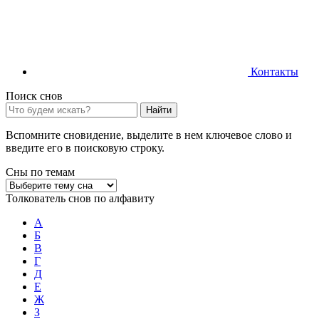
Контакты
Поиск снов
Найти
Вспомните сновидение, выделите в нем ключевое слово и
введите его в поисковую строку.
Сны по темам
Толкователь снов по алфавиту
А
Б
В
Г
Д
Е
Ж
З