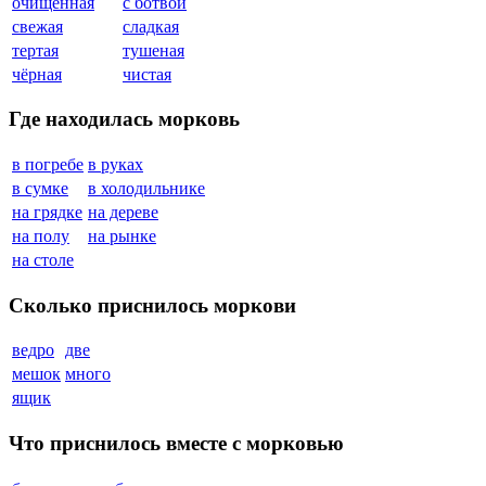
очищенная
с ботвой
свежая
сладкая
тертая
тушеная
чёрная
чистая
Где находилась морковь
в погребе
в руках
в сумке
в холодильнике
на грядке
на дереве
на полу
на рынке
на столе
Сколько приснилось моркови
ведро
две
мешок
много
ящик
Что приснилось вместе с морковью