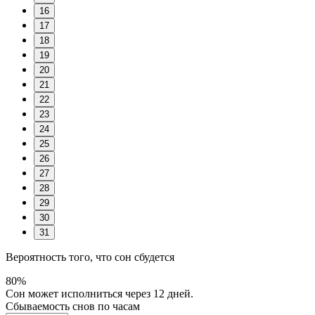
16
17
18
19
20
21
22
23
24
25
26
27
28
29
30
31
Вероятность того, что сон сбудется
80%
Сон может исполниться через 12 дней.
Сбываемость снов по часам