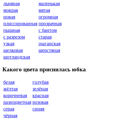
льняная
маленькая
мокрая
мятая
новая
огромная
плиссированная
прозрачная
пышная
с бантом
с разрезом
старая
узкая
цыганская
шелковая
шерстяная
шотландская
Какого цвета приснилась юбка
белая
голубая
жёлтая
зелёная
коричневая
красная
разноцветная
розовая
серая
синяя
чёрная