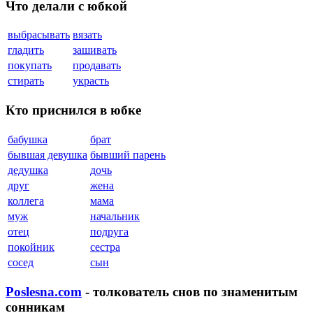
Что делали с юбкой
выбрасывать
вязать
гладить
зашивать
покупать
продавать
стирать
украсть
Кто приснился в юбке
бабушка
брат
бывшая девушка
бывший парень
дедушка
дочь
друг
жена
коллега
мама
муж
начальник
отец
подруга
покойник
сестра
сосед
сын
Poslesna.com
- толкователь снов по знаменитым
сонникам