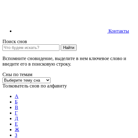
Контакты
Поиск снов
Найти
Вспомните сновидение, выделите в нем ключевое слово и
введите его в поисковую строку.
Сны по темам
Толкователь снов по алфавиту
А
Б
В
Г
Д
Е
Ж
З