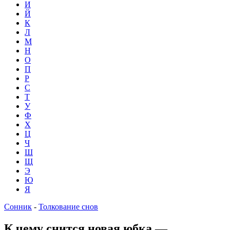
И
Й
К
Л
М
Н
О
П
Р
С
Т
У
Ф
Х
Ц
Ч
Ш
Щ
Э
Ю
Я
Сонник
-
Толкование снов
К чему снится новая юбка —