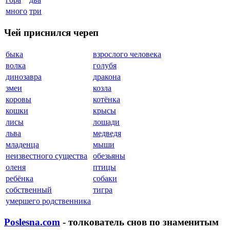
много
три
Чей приснился череп
быка
взрослого человека
волка
голубя
динозавра
дракона
змеи
козла
коровы
котёнка
кошки
крысы
лисы
лошади
льва
медведя
младенца
мыши
неизвестного существа
обезьяны
оленя
птицы
ребёнка
собаки
собственный
тигра
умершего родственника
Poslesna.com
- толкователь снов по знаменитым