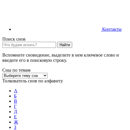
Контакты
Поиск снов
Найти
Вспомните сновидение, выделите в нем ключевое слово и
введите его в поисковую строку.
Сны по темам
Толкователь снов по алфавиту
А
Б
В
Г
Д
Е
Ж
З