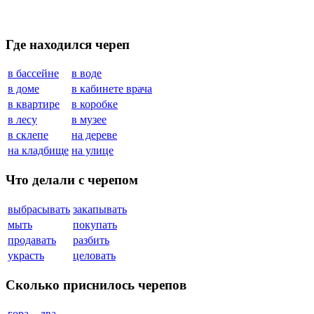
Где находился череп
в бассейне
в воде
в доме
в кабинете врача
в квартире
в коробке
в лесу
в музее
в склепе
на дереве
на кладбище
на улице
Что делали с черепом
выбрасывать
закапывать
мыть
покупать
продавать
разбить
украсть
целовать
Сколько приснилось черепов
гора
два