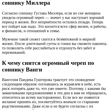
соннику Миллера
Согласно соннику Густава Миллера, если во сне женщина
увидела огромный череп — значит у вас наступает хороший
период в жизни. Все неприятности остались позади. Теперь
все пойдет как надо. Это коснется всех сфер жизни, и работы,
и финансов, и отношений в семье.
Мужчине такой сюжет снится к безмятежной и мирной
жизни. После длительной суеты и гонки вы сможете наконец-
то позволить себе расслабиться и отдохнуть без забот и
переживаний.
К чему снится огромный череп по
соннику Ванги
Вангелия Пaндева Гуштерова трактует это сновидение
следующим образом: погнавшись за журавлем в небе, есть
риск потерять даже то, что уже имеете. Поэтому, с какими бы
заманчивыми предложениями в эти дни к вам не обращались,
отнеситесь ко всему настороженно. Если все же появится
желание принять их, посоветуйтесь вначале со старшими
родственниками. Даже если и не будете согласны с их