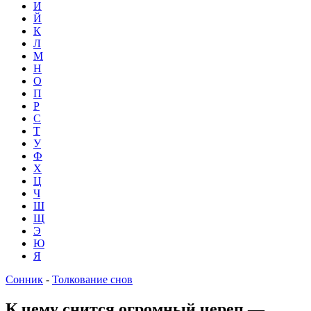
И
Й
К
Л
М
Н
О
П
Р
С
Т
У
Ф
Х
Ц
Ч
Ш
Щ
Э
Ю
Я
Сонник
-
Толкование снов
К чему снится огромный череп —