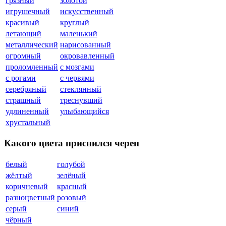
грязный
золотой
игрушечный
искусственный
красивый
круглый
летающий
маленький
металлический
нарисованный
огромный
окровавленный
проломленный
с мозгами
с рогами
с червями
серебряный
стеклянный
страшный
треснувший
удлиненный
улыбающийся
хрустальный
Какого цвета приснился череп
белый
голубой
жёлтый
зелёный
коричневый
красный
разноцветный
розовый
серый
синий
чёрный