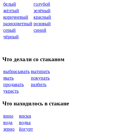
белый
голубой
жёлтый
зелёный
коричневый
красный
разноцветный
розовый
серый
синий
чёрный
Что делали со стаканом
выбрасывать
вытирать
мыть
покупать
продавать
разбить
украсть
Что находилось в стакане
вино
виски
вода
водка
зерно
йогурт