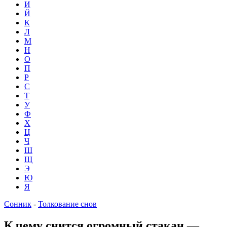
И
Й
К
Л
М
Н
О
П
Р
С
Т
У
Ф
Х
Ц
Ч
Ш
Щ
Э
Ю
Я
Сонник
-
Толкование снов
К чему снится огромный стакан —