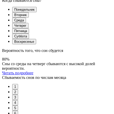
Когда сбываются сны?
Понедельник
Вторник
Среда
Четврег
Пятница
Суббота
Воскресенье
Вероятность того, что сон сбудется
80%
Сны со среды на четверг сбываются с высокой долей
вероятности.
Читать подробнее
Сбываемость снов по числам месяца
1
2
3
4
5
6