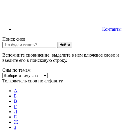
Контакты
Поиск снов
Найти
Вспомните сновидение, выделите в нем ключевое слово и
введите его в поисковую строку.
Сны по темам
Толкователь снов по алфавиту
А
Б
В
Г
Д
Е
Ж
З