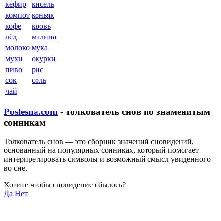
кефир
кисель
компот
коньяк
кофе
кровь
лёд
малина
молоко
мука
мухи
окурки
пиво
рис
сок
соль
чай
Poslesna.com
- толкователь снов по знаменитым
сонникам
Толкователь снов — это сборник значений сновидений,
основанный на популярных сонниках, который помогает
интерпретировать символы и возможный смысл увиденного
во сне.
Хотите чтобы сновидение сбылось?
Да
Нет