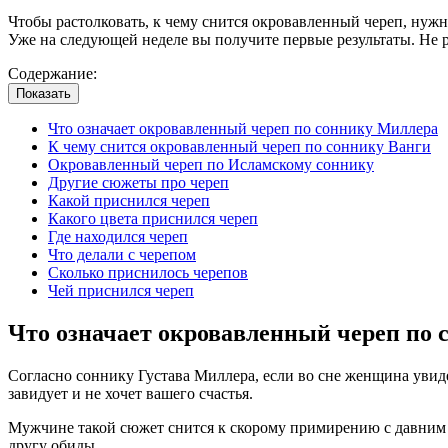
Чтобы растолковать, к чему снится окровавленный череп, нужн
Уже на следующей неделе вы получите первые результаты. Не р
Содержание:
Показать
Что означает окровавленный череп по соннику Миллера
К чему снится окровавленный череп по соннику Ванги
Окровавленный череп по Исламскому соннику
Другие сюжеты про череп
Какой приснился череп
Какого цвета приснился череп
Где находился череп
Что делали с черепом
Сколько приснилось черепов
Чей приснился череп
Что означает окровавленный череп по
Согласно соннику Густава Миллера, если во сне женщина увиде
завидует и не хочет вашего счастья.
Мужчине такой сюжет снится к скорому примирению с давним вр
другу обиды.