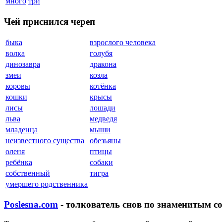
много
три
Чей приснился череп
быка
взрослого человека
волка
голубя
динозавра
дракона
змеи
козла
коровы
котёнка
кошки
крысы
лисы
лошади
льва
медведя
младенца
мыши
неизвестного существа
обезьяны
оленя
птицы
ребёнка
собаки
собственный
тигра
умершего родственника
Poslesna.com
- толкователь снов по знаменитым с