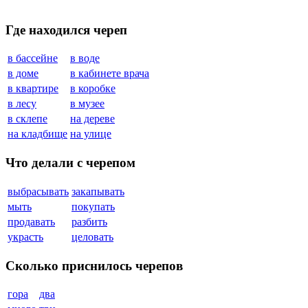
Где находился череп
в бассейне
в воде
в доме
в кабинете врача
в квартире
в коробке
в лесу
в музее
в склепе
на дереве
на кладбище
на улице
Что делали с черепом
выбрасывать
закапывать
мыть
покупать
продавать
разбить
украсть
целовать
Сколько приснилось черепов
гора
два