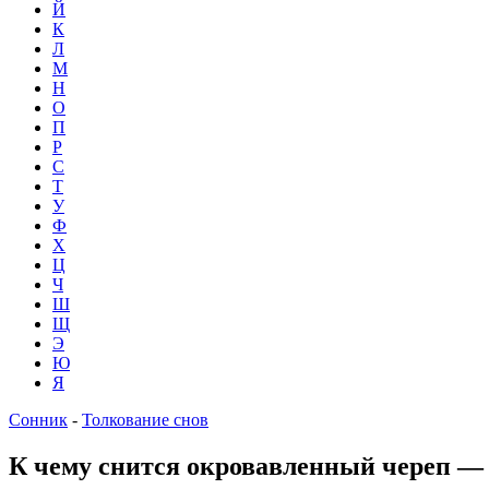
Й
К
Л
М
Н
О
П
Р
С
Т
У
Ф
Х
Ц
Ч
Ш
Щ
Э
Ю
Я
Сонник
-
Толкование снов
К чему снится окровавленный череп — 