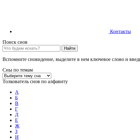
Контакты
Поиск снов
Найти
Вспомните сновидение, выделите в нем ключевое слово и введи
Сны по темам
Толкователь снов по алфавиту
А
Б
В
Г
Д
Е
Ж
З
И