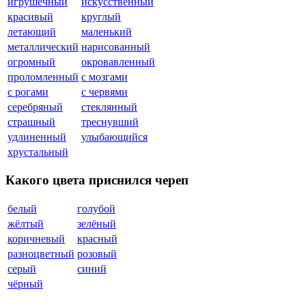
игрушечный
искусственный
красивый
круглый
летающий
маленький
металлический
нарисованный
огромный
окровавленный
проломленный
с мозгами
с рогами
с червями
серебряный
стеклянный
страшный
треснувший
удлиненный
улыбающийся
хрустальный
Какого цвета приснился череп
белый
голубой
жёлтый
зелёный
коричневый
красный
разноцветный
розовый
серый
синий
чёрный