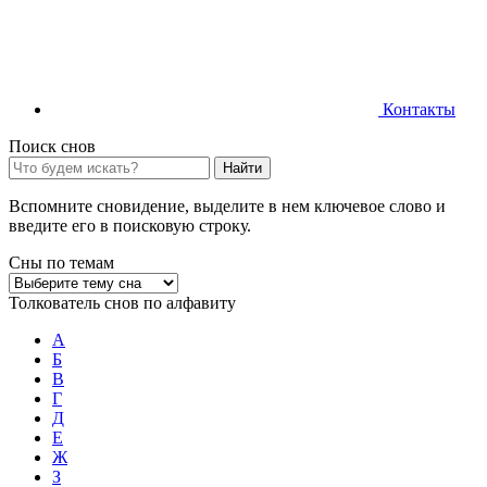
Контакты
Поиск снов
Найти
Вспомните сновидение, выделите в нем ключевое слово и
введите его в поисковую строку.
Сны по темам
Толкователь снов по алфавиту
А
Б
В
Г
Д
Е
Ж
З