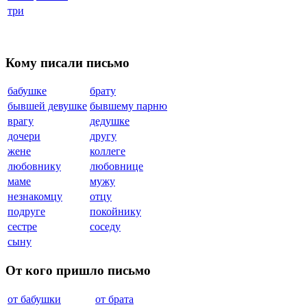
три
Кому писали письмо
бабушке
брату
бывшей девушке
бывшему парню
врагу
дедушке
дочери
другу
жене
коллеге
любовнику
любовнице
маме
мужу
незнакомцу
отцу
подруге
покойнику
сестре
соседу
сыну
От кого пришло письмо
от бабушки
от брата