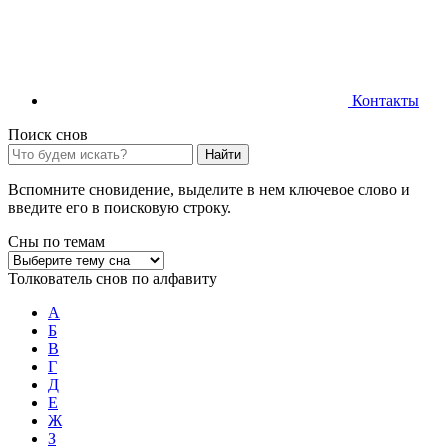
Контакты
Поиск снов
Найти
Вспомните сновидение, выделите в нем ключевое слово и
введите его в поисковую строку.
Сны по темам
Толкователь снов по алфавиту
А
Б
В
Г
Д
Е
Ж
З