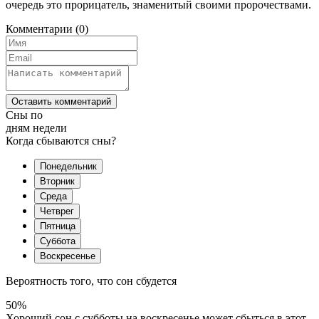
очередь это прорицатель, знаменитый своими пророчествами.
Комментарии
(0)
Оставить комментарий
Сны по
дням недели
Когда сбываются сны?
Понедельник
Вторник
Среда
Четврег
Пятница
Суббота
Воскресенье
Вероятность того, что сон сбудется
50%
Хороший сон с субботы на воскресенье может сбыться в этот