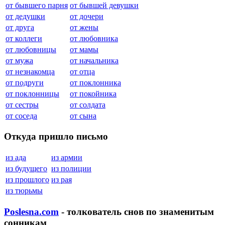
от бывшего парня
от бывшей девушки
от дедушки
от дочери
от друга
от жены
от коллеги
от любовника
от любовницы
от мамы
от мужа
от начальника
от незнакомца
от отца
от подруги
от поклонника
от поклонницы
от покойника
от сестры
от солдата
от соседа
от сына
Откуда пришло письмо
из ада
из армии
из будущего
из полиции
из прошлого
из рая
из тюрьмы
Poslesna.com
- толкователь снов по знаменитым
сонникам