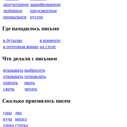
запечатанное
зашифрованное
любовное
предсмертное
прощальное
пустое
Где находилось письмо
в бутылке
в конверте
в почтовом ящике
на столе
Что делали с письмом
вскрывать
выбросить
открывать
отправлять
прятать
рвать
сжечь
читать
Сколько приснилось писем
гора
два
куча
много
пачка
стопка