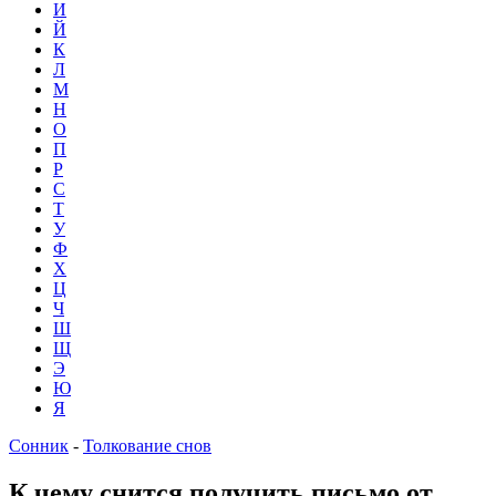
И
Й
К
Л
М
Н
О
П
Р
С
Т
У
Ф
Х
Ц
Ч
Ш
Щ
Э
Ю
Я
Сонник
-
Толкование снов
К чему снится получить письмо от