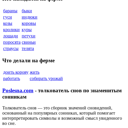
бараны
быки
гуси
индюки
козы
коровы
кролики
куры
лошади
петухи
поросята
свиньи
страусы
телята
Что делали на ферме
доить корову
жить
работать
собирать урожай
Poslesna.com
- толкователь снов по знаменитым
сонникам
Толкователь снов — это сборник значений сновидений,
основанный на популярных сонниках, который помогает
интерпретировать символы и возможный смысл увиденного
во сне.