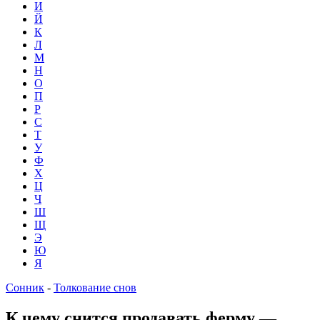
И
Й
К
Л
М
Н
О
П
Р
С
Т
У
Ф
Х
Ц
Ч
Ш
Щ
Э
Ю
Я
Сонник
-
Толкование снов
К чему снится продавать ферму —