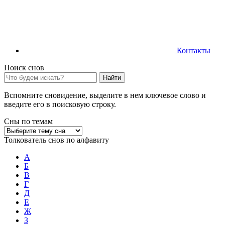
Контакты
Поиск снов
Найти
Вспомните сновидение, выделите в нем ключевое слово и
введите его в поисковую строку.
Сны по темам
Толкователь снов по алфавиту
А
Б
В
Г
Д
Е
Ж
З