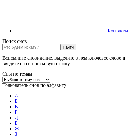
Контакты
Поиск снов
Найти
Вспомните сновидение, выделите в нем ключевое слово и
введите его в поисковую строку.
Сны по темам
Толкователь снов по алфавиту
А
Б
В
Г
Д
Е
Ж
З