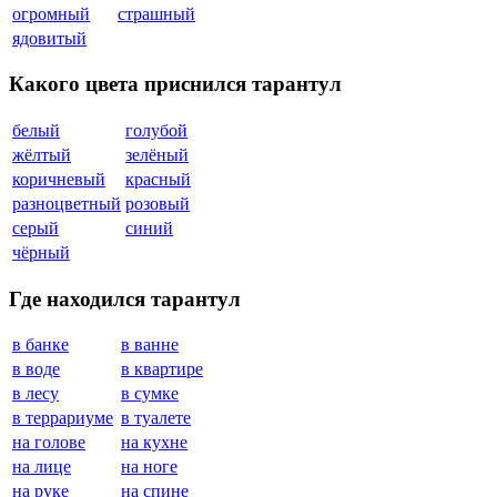
огромный
страшный
ядовитый
Какого цвета приснился тарантул
белый
голубой
жёлтый
зелёный
коричневый
красный
разноцветный
розовый
серый
синий
чёрный
Где находился тарантул
в банке
в ванне
в воде
в квартире
в лесу
в сумке
в террариуме
в туалете
на голове
на кухне
на лице
на ноге
на руке
на спине