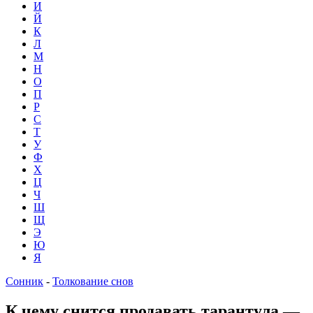
И
Й
К
Л
М
Н
О
П
Р
С
Т
У
Ф
Х
Ц
Ч
Ш
Щ
Э
Ю
Я
Сонник
-
Толкование снов
К чему снится продавать тарантула —