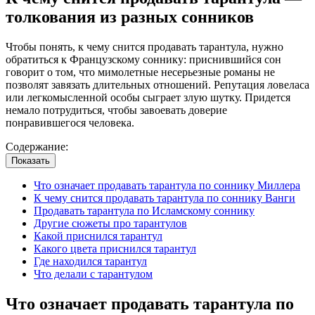
толкования из разных сонников
Чтобы понять, к чему снится продавать тарантула, нужно
обратиться к Французскому соннику: приснившийся сон
говорит о том, что мимолетные несерьезные романы не
позволят завязать длительных отношений. Репутация ловеласа
или легкомысленной особы сыграет злую шутку. Придется
немало потрудиться, чтобы завоевать доверие
понравившегося человека.
Содержание:
Показать
Что означает продавать тарантула по соннику Миллера
К чему снится продавать тарантула по соннику Ванги
Продавать тарантула по Исламскому соннику
Другие сюжеты про тарантулов
Какой приснился тарантул
Какого цвета приснился тарантул
Где находился тарантул
Что делали с тарантулом
Что означает продавать тарантула по