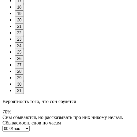
17
18
19
20
21
22
23
24
25
26
27
28
29
30
31
Вероятность того, что сон сбудется
70%
Сны сбываются, но рассказывать про них никому нельзя.
Сбываемость снов по часам