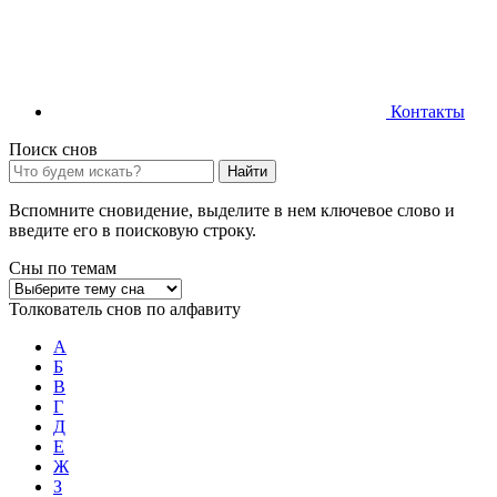
Контакты
Поиск снов
Найти
Вспомните сновидение, выделите в нем ключевое слово и
введите его в поисковую строку.
Сны по темам
Толкователь снов по алфавиту
А
Б
В
Г
Д
Е
Ж
З