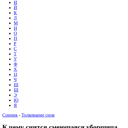
И
Й
К
Л
М
Н
О
П
Р
С
Т
У
Ф
Х
Ц
Ч
Ш
Щ
Э
Ю
Я
Сонник
-
Толкование снов
К чему снится смеющаяся уборщица