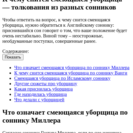
— толкования из разных сонников
Чтобы ответить на вопрос, к чему снится смеющаяся
уборщица, нужно обратиться к Английскому соннику:
приснившийся сон говорит о том, что ваше положение будет
очень нестабильно. Виной тому – неосторожные,
необдуманные поступки, совершенные ранее.
Содержание:
Показать
Что означает смеющаяся уборщица по соннику Миллера
К чему снится смеющаяся уборщица по соннику Ванги
Смеющаяся уборщица по Исламскому соннику
Другие сюжеты про уборщицу
Какая приснилась уборщица
Где находилась уборщица
Что делали с уборщицей
Что означает смеющаяся уборщица по
соннику Миллера
Согласно соннику Густава Миллера, если во сне женщина