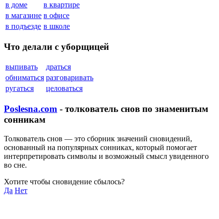
в доме
в квартире
в магазине
в офисе
в подъезде
в школе
Что делали с уборщицей
выпивать
драться
обниматься
разговаривать
ругаться
целоваться
Poslesna.com
- толкователь снов по знаменитым
сонникам
Толкователь снов — это сборник значений сновидений,
основанный на популярных сонниках, который помогает
интерпретировать символы и возможный смысл увиденного
во сне.
Хотите чтобы сновидение сбылось?
Да
Нет