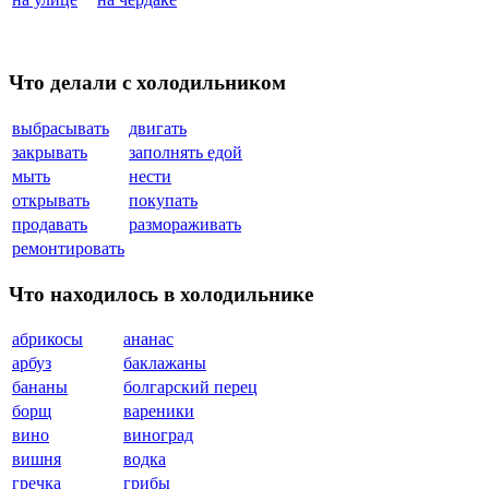
Что делали с холодильником
выбрасывать
двигать
закрывать
заполнять едой
мыть
нести
открывать
покупать
продавать
размораживать
ремонтировать
Что находилось в холодильнике
абрикосы
ананас
арбуз
баклажаны
бананы
болгарский перец
борщ
вареники
вино
виноград
вишня
водка
гречка
грибы