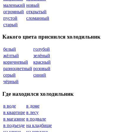
маленький
новый
огромный
открытый
пустой
сломанный
старый
Какого цвета приснился холодильник
белый
голубой
жёлтый
зелёный
коричневый
красный
разноцветный
розовый
серый
синий
чёрный
Где находился холодильник
в воде
в доме
в квартире
в лесу
в магазине
в подвале
в подъезде
на кладбище
на улице
на чердаке