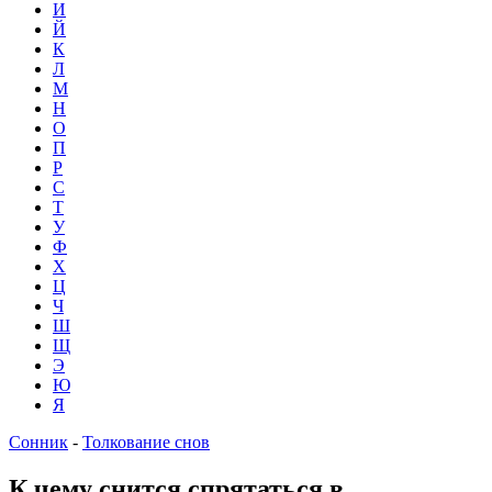
И
Й
К
Л
М
Н
О
П
Р
С
Т
У
Ф
Х
Ц
Ч
Ш
Щ
Э
Ю
Я
Сонник
-
Толкование снов
К чему снится спрятаться в