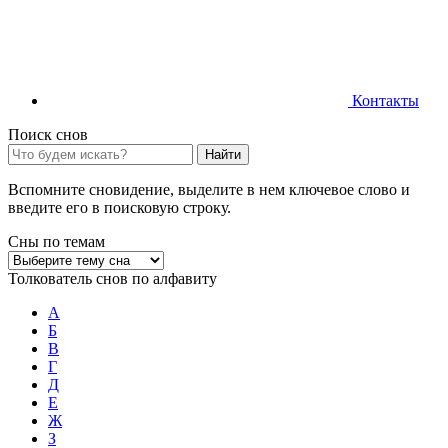
Контакты
Поиск снов
Найти
Вспомните сновидение, выделите в нем ключевое слово и
введите его в поисковую строку.
Сны по темам
Толкователь снов по алфавиту
А
Б
В
Г
Д
Е
Ж
З