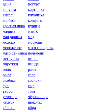
дыня
йогурт
капуста
картошка
кисель
клубника
колбаса
конфеты
красная икра
курица
малина
манго
мандарины
мёд
молоко
морковь
мороженое
мясо говядины
мясо свинины
пельмени
петрушка
пирог
пирожки
пицца
плов
раки
рыба
сало
селёдка
сосиски
суп
сыр
творог
торт
устрицы
чёрная икра
чеснок
шоколад
яблоки
яйца