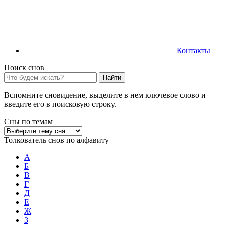
Контакты
Поиск снов
Найти
Вспомните сновидение, выделите в нем ключевое слово и
введите его в поисковую строку.
Сны по темам
Толкователь снов по алфавиту
А
Б
В
Г
Д
Е
Ж
З