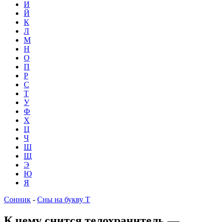
И
Й
К
Л
М
Н
О
П
Р
С
Т
У
Ф
Х
Ц
Ч
Ш
Щ
Э
Ю
Я
Сонник
-
Сны на букву Т
К чему снится телохранитель —