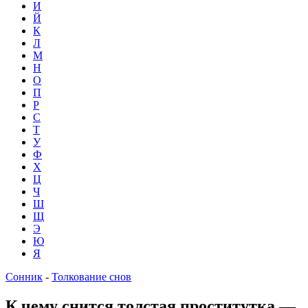
И
Й
К
Л
М
Н
О
П
Р
С
Т
У
Ф
Х
Ц
Ч
Ш
Щ
Э
Ю
Я
Сонник
-
Толкование снов
К чему снится толстая проститутка —