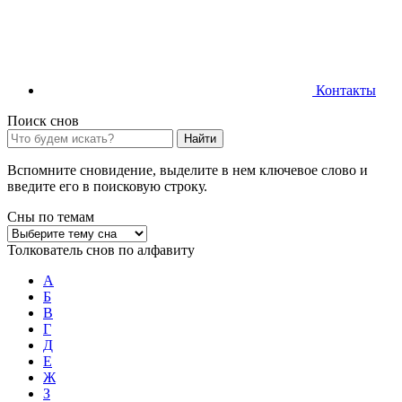
Контакты
Поиск снов
Найти
Вспомните сновидение, выделите в нем ключевое слово и
введите его в поисковую строку.
Сны по темам
Толкователь снов по алфавиту
А
Б
В
Г
Д
Е
Ж
З