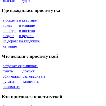
толстая
худая
Где находилась проститутка
в борделе
в квартире
в лесу
в машине
в поезде
в постели
в сауне
в церкви
на дороге
на кладбище
на улице
Что делали с проституткой
встречаться
выпивать
гулять
драться
обниматься
разговаривать
ругаться
танцевать
целоваться
Кто приснился проституткой