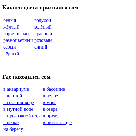
Какого цвета приснился сом
белый
голубой
жёлтый
зелёный
коричневый
красный
разноцветный
розовый
серый
синий
чёрный
Где находился сом
в аквариуме
в бассейне
в ванной
в ведре
в грязной воде
в море
в мутной воде
в озере
в прозрачной воде
в пруду
в речке
в чистой воде
на берегу