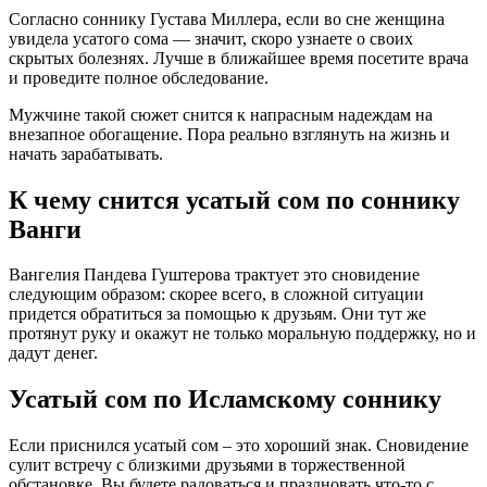
Согласно соннику Густава Миллера, если во сне женщина
увидела усатого сома — значит, скоро узнаете о своих
скрытых болезнях. Лучше в ближайшее время посетите врача
и проведите полное обследование.
Мужчине такой сюжет снится к напрасным надеждам на
внезапное обогащение. Пора реально взглянуть на жизнь и
начать зарабатывать.
К чему снится усатый сом по соннику
Ванги
Вангелия Пaндева Гуштерова трактует это сновидение
следующим образом: скорее всего, в сложной ситуации
придется обратиться за помощью к друзьям. Они тут же
протянут руку и окажут не только моральную поддержку, но и
дадут денег.
Усатый сом по Исламскому соннику
Если приснился усатый сом – это хороший знак. Сновидение
сулит встречу с близкими друзьями в торжественной
обстановке. Вы будете радоваться и праздновать что-то с