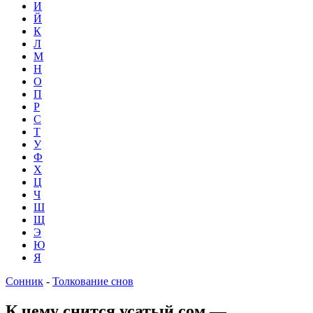
И
Й
К
Л
М
Н
О
П
Р
С
Т
У
Ф
Х
Ц
Ч
Ш
Щ
Э
Ю
Я
Сонник
-
Толкование снов
К чему снится усатый сом —