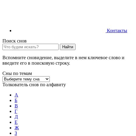
Контакты
Поиск снов
Найти
Вспомните сновидение, выделите в нем ключевое слово и
введите его в поисковую строку.
Сны по темам
Толкователь снов по алфавиту
А
Б
В
Г
Д
Е
Ж
З