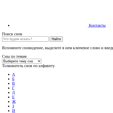
Контакты
Поиск снов
Найти
Вспомните сновидение, выделите в нем ключевое слово и введи
Сны по темам
Толкователь снов по алфавиту
А
Б
В
Г
Д
Е
Ж
З
И