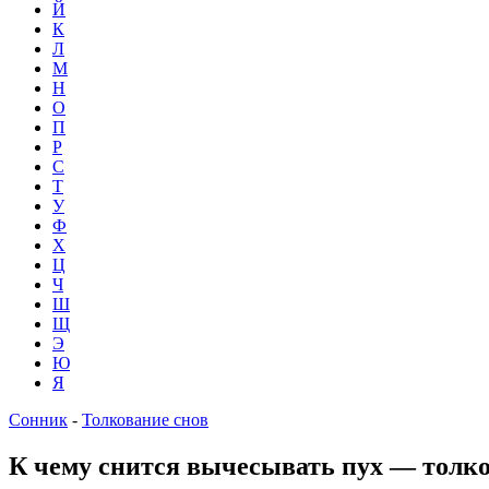
Й
К
Л
М
Н
О
П
Р
С
Т
У
Ф
Х
Ц
Ч
Ш
Щ
Э
Ю
Я
Сонник
-
Толкование снов
К чему снится вычесывать пух — толко