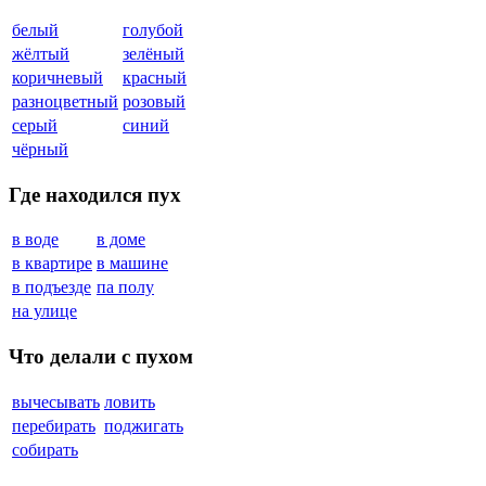
белый
голубой
жёлтый
зелёный
коричневый
красный
разноцветный
розовый
серый
синий
чёрный
Где находился пух
в воде
в доме
в квартире
в машине
в подъезде
па полу
на улице
Что делали с пухом
вычесывать
ловить
перебирать
поджигать
собирать