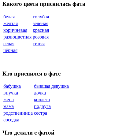
Какого цвета приснилась фата
белая
голубая
жёлтая
зелёная
коричневая
красная
разноцветная
розовая
серая
синяя
чёрная
Кто приснился в фате
бабушка
бывшая девушка
внучка
дочка
жена
коллега
мама
подруга
родственница
сестра
соседка
Что делали с фатой