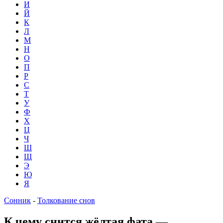
И
Й
К
Л
М
Н
О
П
Р
С
Т
У
Ф
Х
Ц
Ч
Ш
Щ
Э
Ю
Я
Сонник
-
Толкование снов
К чему снится жёлтая фата —