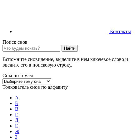
Контакты
Поиск снов
Найти
Вспомните сновидение, выделите в нем ключевое слово и
введите его в поисковую строку.
Сны по темам
Толкователь снов по алфавиту
А
Б
В
Г
Д
Е
Ж
З