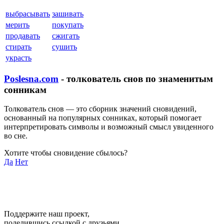
выбрасывать
зашивать
мерить
покупать
продавать
сжигать
стирать
сушить
украсть
Poslesna.com
- толкователь снов по знаменитым
сонникам
Толкователь снов — это сборник значений сновидений,
основанный на популярных сонниках, который помогает
интерпретировать символы и возможный смысл увиденного
во сне.
Хотите чтобы сновидение сбылось?
Да
Нет
Поддержите наш проект,
поделившись ссылкой с друзьями