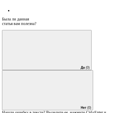
Была ли данная
статья вам полезна?
Да
(0)
Нет
(0)
Нашли ошибку в тексте? Выделите ее, нажмите
Ctrl+Enter
и