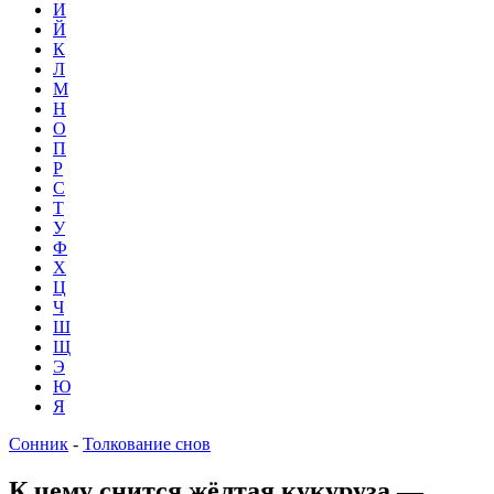
И
Й
К
Л
М
Н
О
П
Р
С
Т
У
Ф
Х
Ц
Ч
Ш
Щ
Э
Ю
Я
Сонник
-
Толкование снов
К чему снится жёлтая кукуруза —