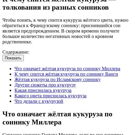
толкования из разных сонников
Чтобы понять, к чему снится кукуруза жёлтого цвета, нужно
обратиться к Французскому соннику: приснившийся сон
является предупреждением. В скором времени получите
большое количество негативных новостей о кровном
родственнике.
Содержание:
Показать
Что означает жёлтая кукуруза по соннику Миллера
К чему снится жёлтая кукуруза по соннику Ванги
Жёлтая кукуруза по Исламскому соннику
Другие сюжеты про кукурузу
Какая приснилась кукуруза
Какого цвета приснилась кукуруза
Что делали с кукурузой
Что означает жёлтая кукуруза по
соннику Миллера
Согласно соннику Густава Миллера, если во сне женщина