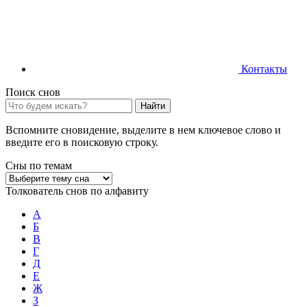
Контакты
Поиск снов
Найти
Вспомните сновидение, выделите в нем ключевое слово и
введите его в поисковую строку.
Сны по темам
Толкователь снов по алфавиту
А
Б
В
Г
Д
Е
Ж
З