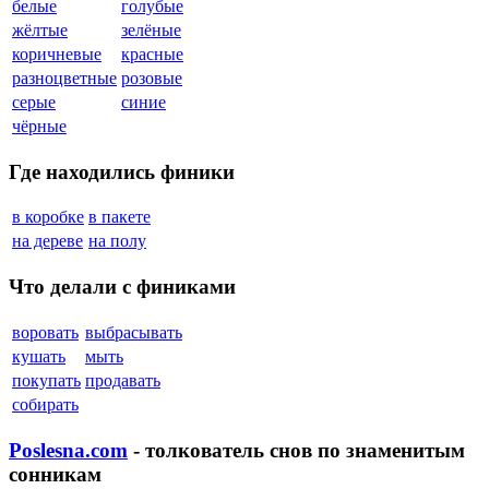
белые
голубые
жёлтые
зелёные
коричневые
красные
разноцветные
розовые
серые
синие
чёрные
Где находились финики
в коробке
в пакете
на дереве
на полу
Что делали с финиками
воровать
выбрасывать
кушать
мыть
покупать
продавать
собирать
Poslesna.com
- толкователь снов по знаменитым
сонникам