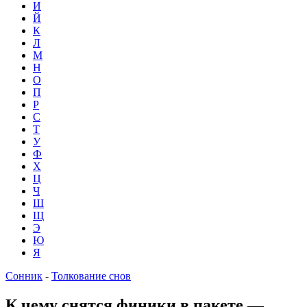
И
Й
К
Л
М
Н
О
П
Р
С
Т
У
Ф
Х
Ц
Ч
Ш
Щ
Э
Ю
Я
Сонник
-
Толкование снов
К чему снятся финики в пакете —