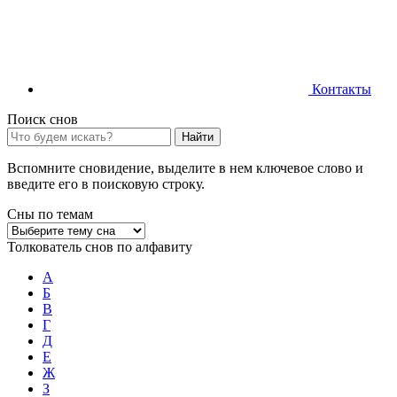
Контакты
Поиск снов
Найти
Вспомните сновидение, выделите в нем ключевое слово и
введите его в поисковую строку.
Сны по темам
Толкователь снов по алфавиту
А
Б
В
Г
Д
Е
Ж
З