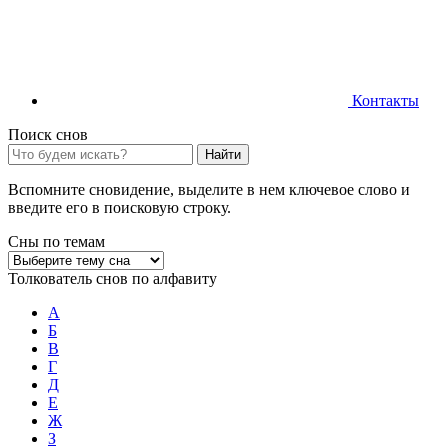
Контакты
Поиск снов
Найти
Вспомните сновидение, выделите в нем ключевое слово и
введите его в поисковую строку.
Сны по темам
Толкователь снов по алфавиту
А
Б
В
Г
Д
Е
Ж
З