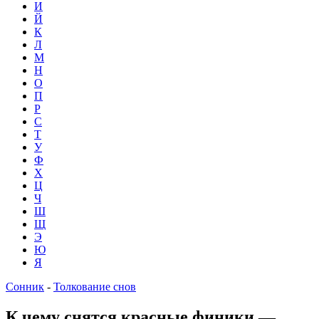
И
Й
К
Л
М
Н
О
П
Р
С
Т
У
Ф
Х
Ц
Ч
Ш
Щ
Э
Ю
Я
Сонник
-
Толкование снов
К чему снятся красные финики —