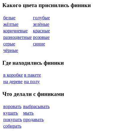
Какого цвета приснились финики
белые
голубые
жёлтые
зелёные
коричневые
красные
разноцветные
розовые
серые
синие
чёрные
Где находились финики
в коробке
в пакете
на дереве
на полу
Что делали с финиками
воровать
выбрасывать
кушать
мыть
покупать
продавать
собирать