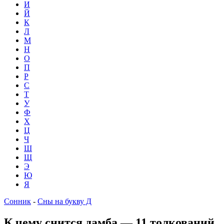
И
Й
К
Л
М
Н
О
П
Р
С
Т
У
Ф
Х
Ц
Ч
Ш
Щ
Э
Ю
Я
Сонник
-
Сны на букву Д
К чему снится дамба — 11 толкований