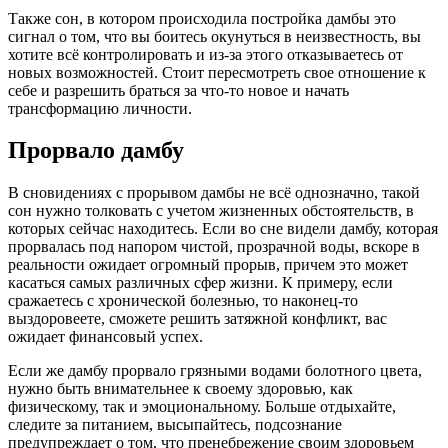
Также сон, в котором происходила постройка дамбы это
сигнал о том, что вы боитесь окунуться в неизвестность, вы
хотите всё контролировать и из-за этого отказываетесь от
новых возможностей. Стоит пересмотреть свое отношение к
себе и разрешить браться за что-то новое и начать
трансформацию личности.
Прорвало дамбу
В сновидениях с прорывом дамбы не всё однозначно, такой
сон нужно толковать с учетом жизненных обстоятельств, в
которых сейчас находитесь. Если во сне видели дамбу, которая
прорвалась под напором чистой, прозрачной воды, вскоре в
реальности ожидает огромный прорыв, причем это может
касаться самых различных сфер жизни. К примеру, если
сражаетесь с хронической болезнью, то наконец-то
выздоровеете, сможете решить затяжной конфликт, вас
ожидает финансовый успех.
Если же дамбу прорвало грязными водами болотного цвета,
нужно быть внимательнее к своему здоровью, как
физическому, так и эмоциональному. Больше отдыхайте,
следите за питанием, высыпайтесь, подсознание
предупреждает о том, что пренебрежение своим здоровьем