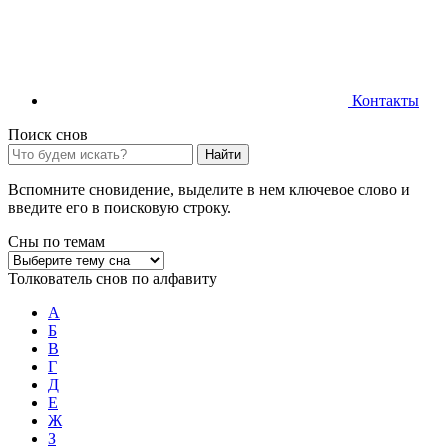
Контакты
Поиск снов
Найти
Вспомните сновидение, выделите в нем ключевое слово и
введите его в поисковую строку.
Сны по темам
Толкователь снов по алфавиту
А
Б
В
Г
Д
Е
Ж
З