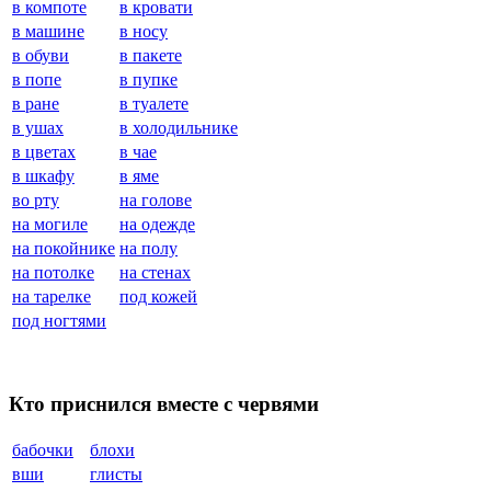
в компоте
в кровати
в машине
в носу
в обуви
в пакете
в попе
в пупке
в ране
в туалете
в ушах
в холодильнике
в цветах
в чае
в шкафу
в яме
во рту
на голове
на могиле
на одежде
на покойнике
на полу
на потолке
на стенах
на тарелке
под кожей
под ногтями
Кто приснился вместе с червями
бабочки
блохи
вши
глисты