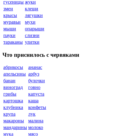
гусеницы
жуки
змеи
клещи
крысы
лягушки
муравьи
мухи
мыши
опарыши
пауки
слизни
тараканы
улитки
Что приснилось с червяками
абрикосы
ананас
апельсины
арбуз
банан
булочки
виноград
говно
грибы
капуста
картошка
каша
клубника
конфеты
крупа
лук
макароны
малина
мандарины
молоко
мука
мясо