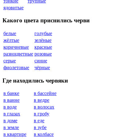
тонкие
трупные
ядовитые
Какого цвета приснились черви
белые
голубые
жёлтые
зелёные
коричневые
красные
разноцветные
розовые
серые
синие
фиолетовые
чёрные
Где находились червяки
в банке
в бассейне
в ванне
в ведре
в воде
в волосах
в глазах
в гробу
в доме
в еде
в земле
в зубе
в квартире
в колбасе