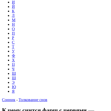
И
Й
К
Л
М
Н
О
П
Р
С
Т
У
Ф
Х
Ц
Ч
Ш
Щ
Э
Ю
Я
Сонник
-
Толкование снов
К чему снится фарш с червями —