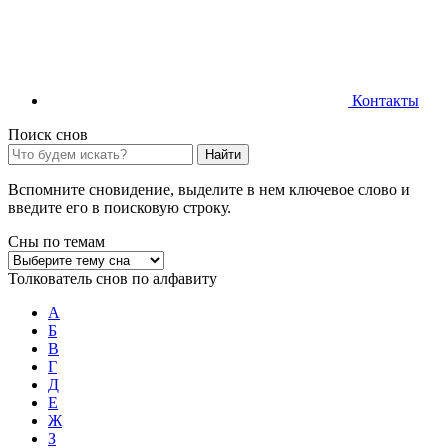
Контакты
Поиск снов
Найти
Вспомните сновидение, выделите в нем ключевое слово и
введите его в поисковую строку.
Сны по темам
Толкователь снов по алфавиту
А
Б
В
Г
Д
Е
Ж
З