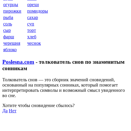
огурцы
орехи
пирожки
помидоры
рыба
сахар
соль
суп
сыр
торт
фарш
хлеб
черешня
чеснок
яблоко
Poslesna.com
- толкователь снов по знаменитым
сонникам
Толкователь снов — это сборник значений сновидений,
основанный на популярных сонниках, который помогает
интерпретировать символы и возможный смысл увиденного
во сне.
Хотите чтобы сновидение сбылось?
Да
Нет