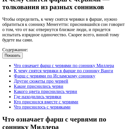
толкования из разных сонников
Чтобы определить, к чему снятся червяки в фарше, нужно
обратиться к соннику Менегетти: приснившийся сон говорит
о том, что от вас отвернутся близкие люди, и придется
испытать изрядное одиночество. Скорее всего, виной тому
будете вы сами.
Содержание:
Показать
Что означает фарш с червями по соннику Миллера
К чему снятся червяки в фарше по соннику Ванги
Фарш с червями по Исламскому соннику
Другие сюжеты про червей
Какие приснились черви
Какого цвета приснились черви
Где находились червяки
Кто приснился вместе с червями
Что приснилось с червяками
Что означает фарш с червями по
соннику Миллера