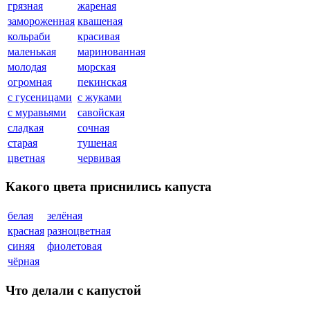
грязная
жареная
замороженная
квашеная
кольраби
красивая
маленькая
маринованная
молодая
морская
огромная
пекинская
с гусеницами
с жуками
с муравьями
савойская
сладкая
сочная
старая
тушеная
цветная
червивая
Какого цвета приснились капуста
белая
зелёная
красная
разноцветная
синяя
фиолетовая
чёрная
Что делали с капустой