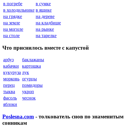
в погребе
в сумке
в холодильнике
в ящике
на грядке
на дереве
на земле
на кладбище
на могиле
на рынке
на столе
на тарелке
Что приснилось вместе с капустой
арбуз
баклажаны
кабачки
картошка
кукуруза
лук
морковь
огурцы
перец
помидоры
тыква
укроп
фасоль
чеснок
яблоки
Poslesna.com
- толкователь снов по знаменитым
сонникам