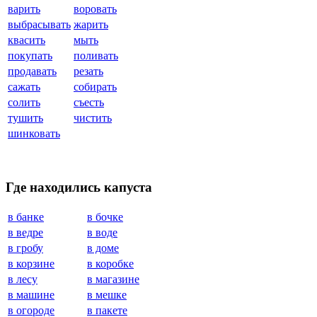
варить
воровать
выбрасывать
жарить
квасить
мыть
покупать
поливать
продавать
резать
сажать
собирать
солить
съесть
тушить
чистить
шинковать
Где находились капуста
в банке
в бочке
в ведре
в воде
в гробу
в доме
в корзине
в коробке
в лесу
в магазине
в машине
в мешке
в огороде
в пакете