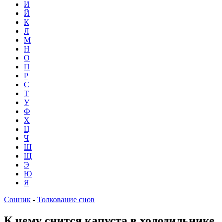
И
Й
К
Л
М
Н
О
П
Р
С
Т
У
Ф
Х
Ц
Ч
Ш
Щ
Э
Ю
Я
Сонник
-
Толкование снов
К чему снится капуста в холодильнике